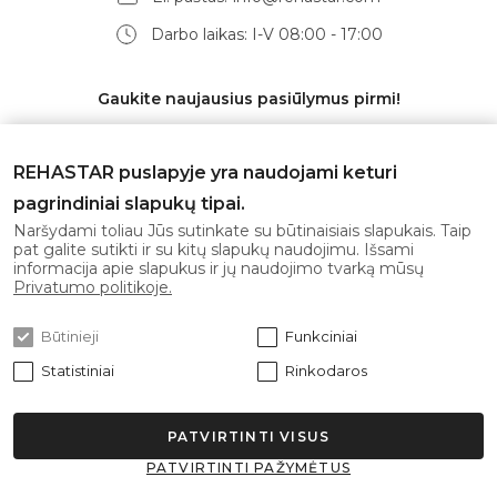
Darbo laikas: I-V 08:00 - 17:00
Gaukite naujausius pasiūlymus pirmi!
REHASTAR puslapyje yra naudojami keturi
pagrindiniai slapukų tipai.
Prenumeruoti
Naršydami toliau Jūs sutinkate su būtinaisiais slapukais. Taip
pat galite sutikti ir su kitų slapukų naudojimu. Išsami
informacija apie slapukus ir jų naudojimo tvarką mūsų
Sutinku su
privatumo politika
Privatumo politikoje.
Būtinieji
Funkciniai
Statistiniai
Rinkodaros
PATVIRTINTI VISUS
© 2026 Rehastar Visos teisės saugomos.
PATVIRTINTI PAŽYMĖTUS
Sprendimas: