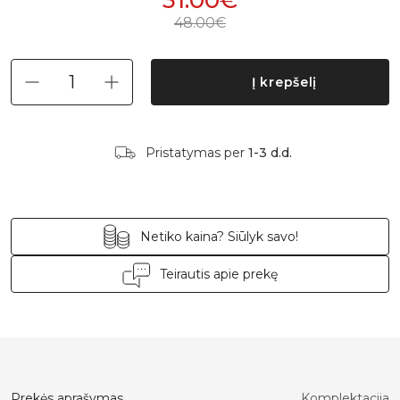
31.00€
48.00€
Į krepšelį
Pristatymas per
1-3 d.d.
Netiko kaina? Siūlyk savo!
Teirautis apie prekę
Prekės aprašymas
Komplektacija