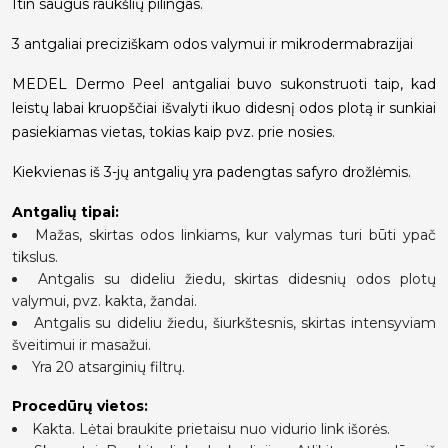
Itin saugus raukšlių pilingas.
3 antgaliai preciziškam odos valymui ir mikrodermabrazijai
MEDEL Dermo Peel antgaliai buvo sukonstruoti taip, kad
leistų labai kruopščiai išvalyti ikuo didesnį odos plotą ir sunkiai
pasiekiamas vietas, tokias kaip pvz. prie nosies.
Kiekvienas iš 3-jų antgalių yra padengtas safyro drožlėmis.
Antgalių tipai:
Mažas, skirtas odos linkiams, kur valymas turi būti ypač
tikslus.
Antgalis su dideliu žiedu, skirtas didesnių odos plotų
valymui, pvz. kakta, žandai.
Antgalis su dideliu žiedu, šiurkštesnis, skirtas intensyviam
šveitimui ir masažui.
Yra 20 atsarginių filtrų.
Procedūrų vietos:
Kakta. Lėtai braukite prietaisu nuo vidurio link išorės.