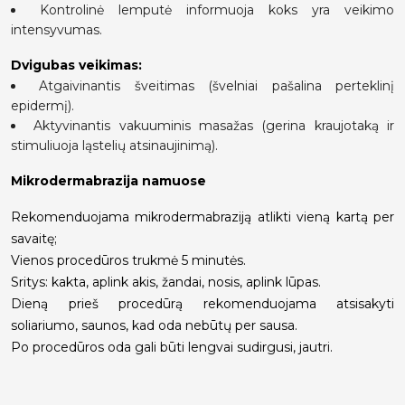
Kontrolinė lemputė informuoja koks yra veikimo
intensyvumas.
Dvigubas veikimas:
Atgaivinantis šveitimas (švelniai pašalina perteklinį
epidermį).
Aktyvinantis vakuuminis masažas (gerina kraujotaką ir
stimuliuoja ląstelių atsinaujinimą).
Mikrodermabrazija namuose
Rekomenduojama mikrodermabraziją atlikti vieną kartą per
savaitę;
Vienos procedūros trukmė 5 minutės.
Sritys: kakta, aplink akis, žandai, nosis, aplink lūpas.
Dieną prieš procedūrą rekomenduojama atsisakyti
soliariumo, saunos, kad oda nebūtų per sausa.
Po procedūros oda gali būti lengvai sudirgusi, jautri.