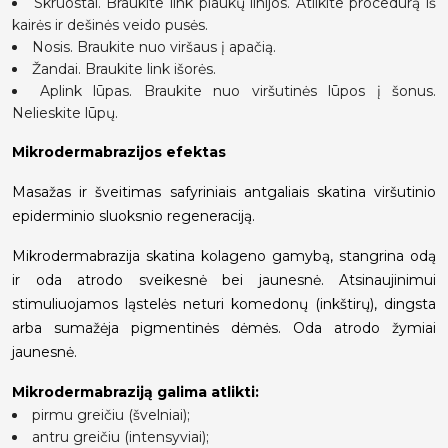
Skruostai. Braukite link plaukų linijos. Atlikite procedūrą iš
kairės ir dešinės veido pusės.
Nosis. Braukite nuo viršaus į apačią.
Žandai. Braukite link išorės.
Aplink lūpas. Braukite nuo viršutinės lūpos į šonus.
Nelieskite lūpų.
Mikrodermabrazijos efektas
Masažas ir šveitimas safyriniais antgaliais skatina viršutinio
epiderminio sluoksnio regeneraciją.
Mikrodermabrazija skatina kolageno gamybą, stangrina odą
ir oda atrodo sveikesnė bei jaunesnė. Atsinaujinimui
stimuliuojamos ląstelės neturi komedonų (inkštirų), dingsta
arba sumažėja pigmentinės dėmės. Oda atrodo žymiai
jaunesnė.
Mikrodermabraziją galima atlikti:
pirmu greičiu (švelniai);
antru greičiu (intensyviai);