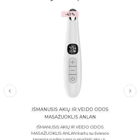
-41%
S
IŠMANUSIS AKIŲ IR VEIDO ODOS
MASAŽUOKLIS ANLAN
ių
IŠMANUSIS AKIŲ IR VEIDO ODOS
Mul
,
MASAŽUOKLIS ANLAN kartu su šviesos
terapija padės jums sumažinti akių n..