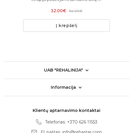
32.00€
54.00€
Į krepšelį
UAB "REHALINIJA"
Informacija
Klientų aptarnavimo kontaktai
Telefonas:
+370 626 11553
El. paštas:
info@rehastar.com