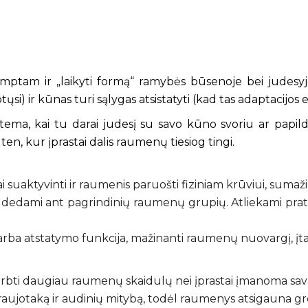
ptam ir „laikyti formą“ ramybės būsenoje bei judesyje. 
ir kūnas turi sąlygas atsistatyti (kad tas adaptacijos ef
stema, kai tu darai judesį su savo kūno svoriu ar papi
en, kur įprastai dalis raumenų tiesiog tingi.
 suaktyvinti ir raumenis paruošti fiziniam krūviui, sumaž
dedami ant pagrindinių raumenų grupių. Atliekami pratim
.
rba atstatymo funkcija, mažinanti raumenų nuovargį, įtam
irbti daugiau raumenų skaidulų nei įprastai įmanoma sava
 kraujotaką ir audinių mitybą, todėl raumenys atsigauna g