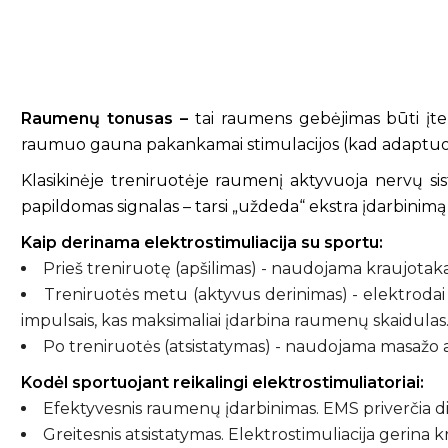
Raumenų tonusas –
tai raumens gebėjimas būti įtem
raumuo gauna pakankamai stimulacijos (kad adaptuotųsi) 
Klasikinėje treniruotėje raumenį aktyvuoja nervų si
papildomas signalas – tarsi „uždeda“ ekstra įdarbinimą t
Kaip derinama elektrostimuliacija su sportu:
Prieš treniruotę (apšilimas) - naudojama kraujotakai
Treniruotės metu (aktyvus derinimas) - elektrodai 
impulsais, kas maksimaliai įdarbina raumenų skaidulas
Po treniruotės (atsistatymas) - naudojama masažo a
Kodėl sportuojant reikalingi elektrostimuliatoriai:
Efektyvesnis raumenų įdarbinimas. EMS priverčia d
Greitesnis atsistatymas. Elektrostimuliacija gerina