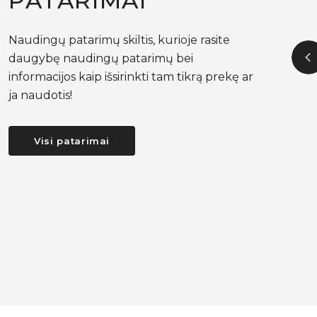
PATARIMAI
Naudingų patarimų skiltis, kurioje rasite
daugybę naudingų patarimų bei
informacijos kaip išsirinkti tam tikrą prekę ar
: KAIP
MENOPAUZĖS METU IŠKYLANČIŲ
ja naudotis!
TI
MIEGO PROBLEMŲ SUPRATIMAS:
SPRENDIMŲ PAIEŠKA SU SOMNUS
Visi patarimai
oju metų
Miego sutrikimai yra vienas iš dažniausių ir
labiausiai trikdančių simp...
Plačiau