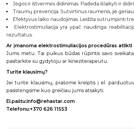
Jėgos ir ištvermės didinimas. Padeda išlaikyti ir di
Traumų prevencija. Sutvirtinus raumenis, jie geriau
Efektyvus laiko naudojimas. Leidžia sutrumpinti tr
Elektrostimuliacija yra ypač naudinga reabilitaci
rezultatus.
Ar įmanoma elektrostimuliacijos procedūras atlik
Jums metu. Tai puikus būdas rūpintis savo sveikata,
pasitarkite su gydytoju ar kineziterapeutu.
Turite klausimų?
Jei turite klausimų, prašome kreiptis į el. parduot
pasistengsime kuo greičiau jums atsakyti.
El.paštu:info@rehastar.com
Telefonu:+370 626 11553