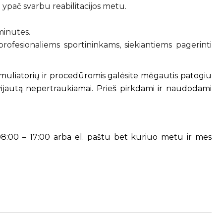
 ypač svarbu reabilitacijos metu.
minutes.
 profesionaliems sportininkams, siekiantiems pagerinti
timuliatorių ir procedūromis galėsite mėgautis patogiu
vijautą nepertraukiamai. Prieš pirkdami ir naudodami
8:00 – 17:00 arba el. paštu bet kuriuo metu ir mes