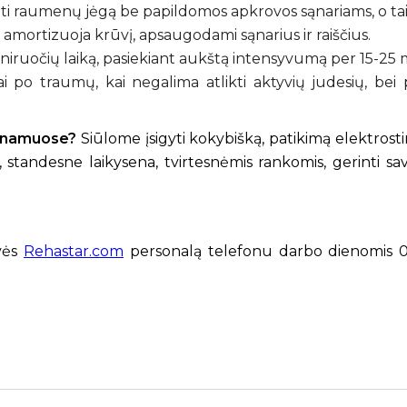
dinti raumenų jėgą be papildomos apkrovos sąnariams, o tai
 amortizuoja krūvį, apsaugodami sąnarius ir raiščius.
eniruočių laiką, pasiekiant aukštą intensyvumą per 15-25 
jai po traumų, kai negalima atlikti aktyvių judesių, bei
ti namuose?
Siūlome įsigyti kokybišką, patikimą elektros
 standesne laikysena, tvirtesnėmis rankomis, gerinti sa
uvės
Rehastar.com
personalą telefonu darbo dienomis 0