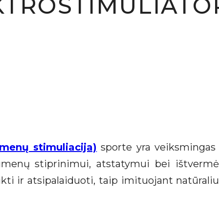
KTROSTIMULIATOR
umenų stimuliacija)
sporte yra veiksmingas 
umenų stiprinimui, atstatymui bei ištvermės 
kti ir atsipalaiduoti, taip imituojant natūra