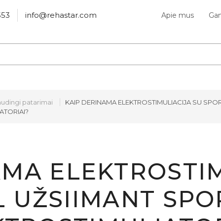
553
info@rehastar.com
Apie mus
Gam
udingi patarimai
KAIP DERINAMA ELEKTROSTIMULIACIJA SU SPOR
ATORIAI?
AMA ELEKTROSTIM
 UŽSIIMANT SPO