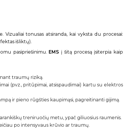
Vizualiai tonusas atsiranda, kai vyksta du procesai:
ektas išliktų).
ldomu pasipriešinimu.
EMS
į šitą procesą įsiterpia kaip
inant traumų riziką.
ai (pvz., pritūpimai, atsispaudimai) kartu su elektros
pą ir pieno rūgšties kaupimąsi, pagreitinanti gijimą.
rankiškų treniruočių metu, ypač giliuosius raumenis.
reičiau po intensyvaus krūvio ar traumų.