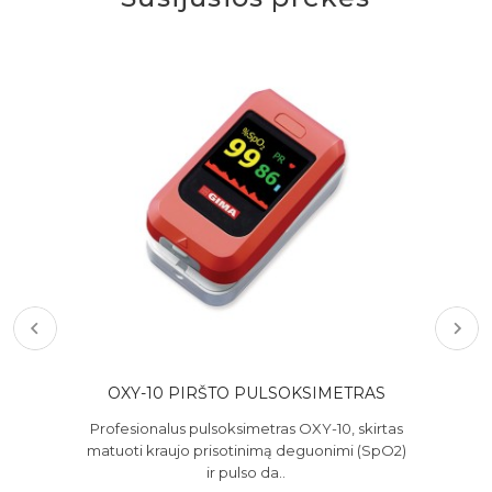
100
OXY-10 PIRŠTO PULSOKSIMETRAS
Profesionalus pulsoksimetras OXY-10, skirtas
Sil
matuoti kraujo prisotinimą deguonimi (SpO2)
o
ir pulso da..
-