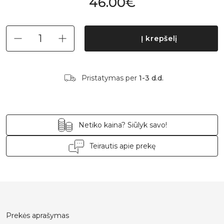
46.00€
Į krepšelį
Pristatymas per
1-3 d.d.
Netiko kaina? Siūlyk savo!
Teirautis apie prekę
Prekės aprašymas