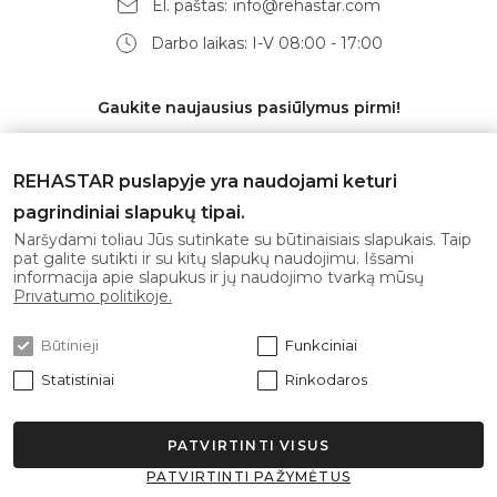
El. paštas:
info@rehastar.com
Darbo laikas: I-V 08:00 - 17:00
Gaukite naujausius pasiūlymus pirmi!
REHASTAR puslapyje yra naudojami keturi
pagrindiniai slapukų tipai.
Prenumeruoti
Naršydami toliau Jūs sutinkate su būtinaisiais slapukais. Taip
pat galite sutikti ir su kitų slapukų naudojimu. Išsami
informacija apie slapukus ir jų naudojimo tvarką mūsų
Sutinku su
privatumo politika
Privatumo politikoje.
Būtinieji
Funkciniai
Statistiniai
Rinkodaros
PATVIRTINTI VISUS
© 2026 Rehastar Visos teisės saugomos.
PATVIRTINTI PAŽYMĖTUS
Sprendimas: