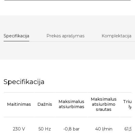
Specifikacija
Prekės aprašymas
Komplektacija
Specifikacija
Maksimalus
Maksimalus
Triu
Maitinimas
Dažnis
atsiurbimo
atsiurbimas
lyg
srautas
230 V
50 Hz
-0,8 bar
40 l/min
61,5