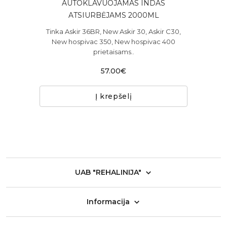
LIS
AUTOKLAVUOJAMAS INDAS
PA
ATSIURBĖJAMS 2000ML
am
Tinka Askir 36BR, New Askir 30, Askir C30,
S
kyti
New hospivac 350, New hospivac 400
nau
prietaisams..
57.00€
Į krepšelį
UAB "REHALINIJA"
Informacija