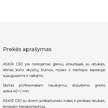
Prekės aprašymas
ASKIR C30 yra nešiojamas gleivių atsiurbėjas su ratukais,
skirtas kūno skysčių, burnos, nosies ir trachėjos aspiracijai
suaugusiems ir vaikams.
Skirtas profesionaliam naudojimui, atsiurbimo greitis
siekia 40 l / min.
ASKIR C30 su dviem polikarbonato indais ir penkiais ratukais,
lengvam transportavimui.