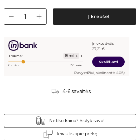
Į krepšelį
Įmokos dydis
27,21
€
−
+
18
mėn.
Trukmė:
Skaičiuoti
6
mėn.
72
mėn.
Pavyzdžiui, skolinantis
405,00
€, kai sut
4-6 savaitės
Netiko kaina? Siūlyk savo!
Teirautis apie prekę