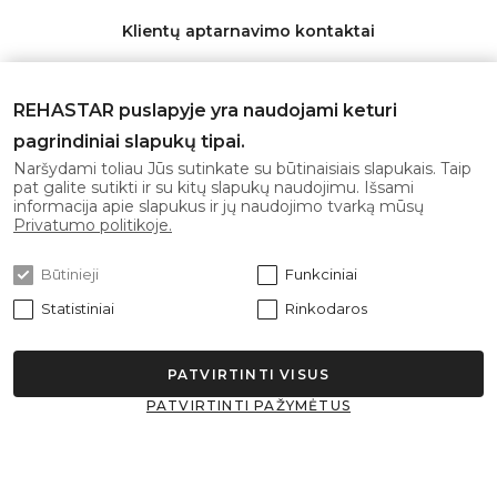
Klientų aptarnavimo kontaktai
Telefonas:
+370 626 11553
REHASTAR puslapyje yra naudojami keturi
El. paštas:
info@rehastar.com
pagrindiniai slapukų tipai.
Darbo laikas: I-V 08:00 - 17:00
Naršydami toliau Jūs sutinkate su būtinaisiais slapukais. Taip
pat galite sutikti ir su kitų slapukų naudojimu. Išsami
informacija apie slapukus ir jų naudojimo tvarką mūsų
Gaukite naujausius pasiūlymus pirmi!
Privatumo politikoje.
Būtinieji
Funkciniai
Statistiniai
Rinkodaros
Prenumeruoti
PATVIRTINTI VISUS
Sutinku su
privatumo politika
PATVIRTINTI PAŽYMĖTUS