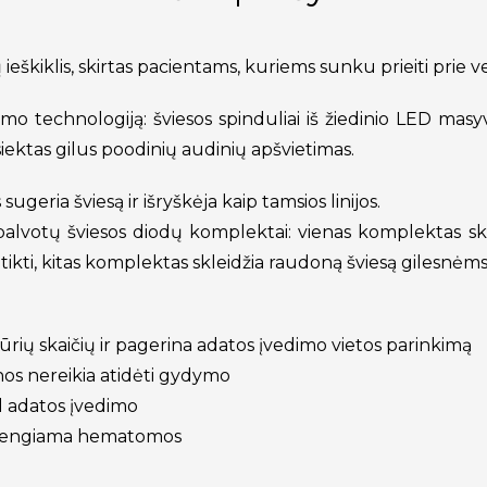
eškiklis, skirtas pacientams, kuriems sunku prieiti prie ve
timo technologiją: šviesos spinduliai iš žiedinio LED masy
siektas gilus poodinių audinių apšvietimas.
sugeria šviesą ir išryškėja kaip tamsios linijos.
alvotų šviesos diodų komplektai: vienas komplektas sklei
ikti, kitas komplektas skleidžia raudoną šviesą gilesnėms
rių skaičių ir pagerina adatos įvedimo vietos parinkimą
nos nereikia atidėti gydymo
l adatos įvedimo
išvengiama hematomos