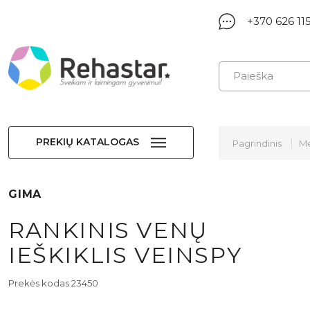
+370 626 11
PREKIŲ KATALOGAS
Pagrindinis
Me
GIMA
RANKINIS VENŲ
IEŠKIKLIS VEINSPY
Prekės kodas 23450