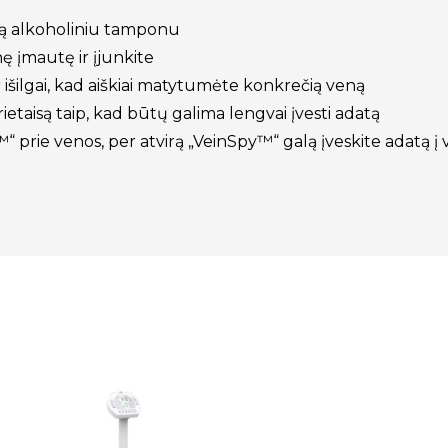
otą alkoholiniu tamponu
nę įmautę ir įjunkite
r išilgai, kad aiškiai matytumėte konkrečią veną
ietaisą taip, kad būtų galima lengvai įvesti adatą
™“ prie venos, per atvirą „VeinSpy™“ galą įveskite adatą į