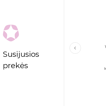
Susijusios
MA“ ŠLAPIMO ANALIZATORIUS
SU "BLUETOOTH
prekės
k
a“ šlapimo analizatorius - tai didelio
ikslumo prietaisas su pažangiomis
technologijomis, skirt..
325.00€