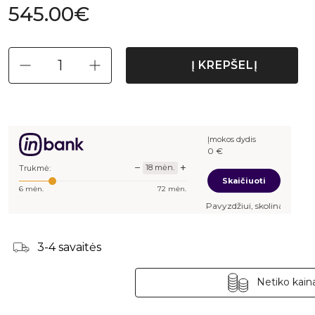
545.00€
Į KREPŠELĮ
Įmokos dydis
36,62
€
−
+
18
mėn.
Trukmė:
Skaičiuoti
6
mėn.
72
mėn.
Pavyzdžiui, skolinantis
545,00
€, kai s
3-4 savaitės
Netiko kaina