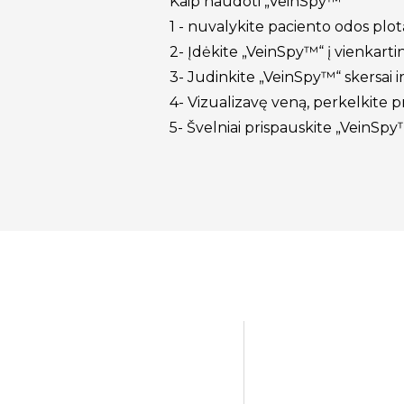
Kaip naudoti „VeinSpy™
1 - nuvalykite paciento odos pl
2- Įdėkite „VeinSpy™“ į vienkarti
3- Judinkite „VeinSpy™“ skersai i
4- Vizualizavę veną, perkelkite pr
5- Švelniai prispauskite „VeinSpy