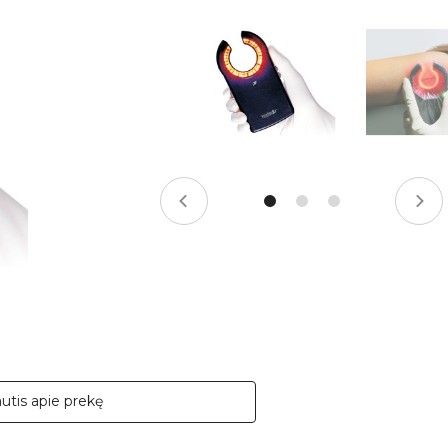
ies sudarymo mokestis -
3,00
%, mėnesio sutarties mokestis –
0,35
%, BVKKMN –
autis apie prekę