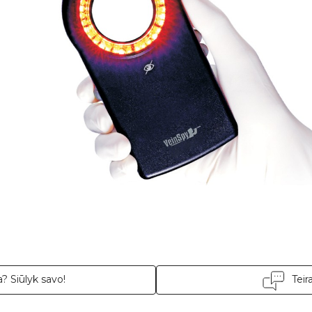
utartis sudaroma
18
mėn. terminui, metinė palūkanų norma –
13,90
%
, sutart
? Siūlyk savo!
Teir