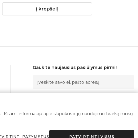
Į krepšelį
Gaukite naujausius pasiūlymus pirmi!
Prenumeruoti
imu. Išsami informacija apie slapukus ir jų naudojimo tvarką mūsų
Sutinku su
privatumo politika
TVIRTINTI PAŽYMĖTUS
PATVIRTINTI VISUS