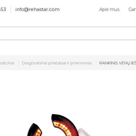
553
info@rehastar.com
Apie mus
Gam
dicinai
Diagnostiniai prietaisai ir priemonės
RANKINIS VENŲ IE