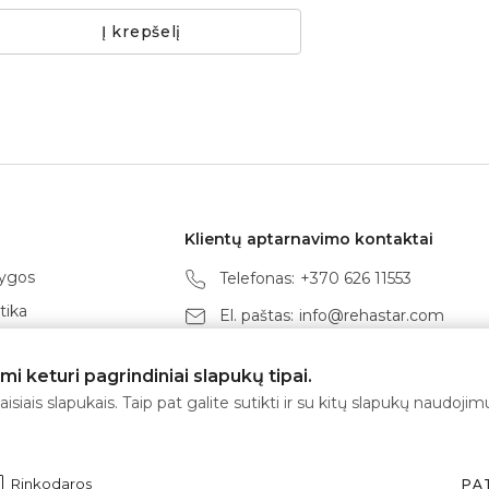
Į krepšelį
Klientų aptarnavimo kontaktai
lygos
Telefonas:
+370 626 11553
tika
El. paštas:
info@rehastar.com
vimo taisyklės
Darbo laikas: I-V 08:00 - 17:00
 keturi pagrindiniai slapukų tipai.
ygos
isiais slapukais. Taip pat galite sutikti ir su kitų slapukų naudoj
 tvarka
būdai
Rinkodaros
PA