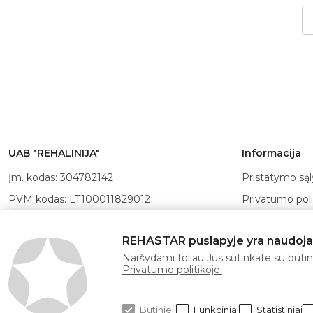
Į krepšelį
UAB "REHALINIJA"
Informacija
Įm. kodas: 304782142
Pristatymo są
PVM kodas: LT100011829012
Privatumo poli
Registracijos adresas: Linkmenų g.
Pirkimo- parda
19-23, Vilniaus m., LT-08217
REHASTAR puslapyje yra naudojami
Grąžinimo sąl
Sąskaitos nr.: LT147300010167515312,
Naršydami toliau Jūs sutinkate su būtina
Kompensavimo
Swedbank, AB
Privatumo politikoje.
Atsiskaitymo 
Banko
kodas: 73000, SWIFT: HABALT22
POLA kortelė
Būtinieji
Funkciniai
Statistiniai