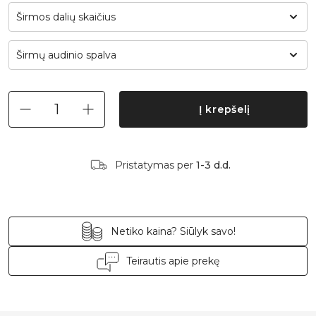
Širmos dalių skaičius
Širmų audinio spalva
Į krepšelį
Pristatymas per
1-3 d.d.
Netiko kaina? Siūlyk savo!
Teirautis apie prekę