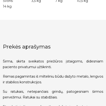
Svoris: 3,5 kg 7 kg 10,5 kg
14 kg
Prekės aprašymas
Širma, skirta sveikatos priežiūros įstaigoms, didesniam
paciento privatumui užtikrinti.
Rėmas pagamintas iš milteliniu būdu dažyto metalo, lengvos
ir stabilios konstrukcijos.
Su ratukais, netepančiais grindų, patogesniam širmos
pervežimui. Ratukai su stabdžiais.