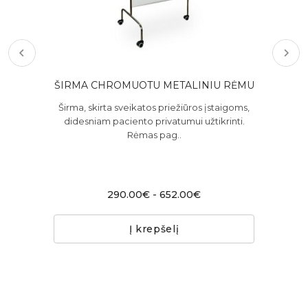
ŠIRMA CHROMUOTU METALINIU RĖMU
oms,
Širma, skirta sveikatos priežiūros įstaigoms,
Šir
i.
didesniam paciento privatumui užtikrinti.
d
Rėmas pag..
290.00€ - 652.00€
Į krepšelį