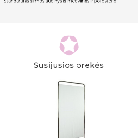
Standartinis širmos audinys iš medvilnės ir poliesterio
Susijusios prekės