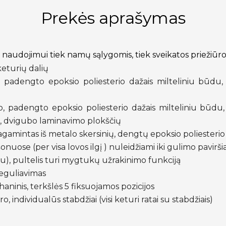
Prekės aprašymas
naudojimui tiek namų sąlygomis, tiek sveikatos priežiūr
eturių dalių
padengto epoksio poliesterio dažais milteliniu būdu, 
o, padengto epoksio poliesterio dažais milteliniu būdu,
, dvigubo laminavimo plokščių
gamintas iš metalo skersinių, dengtų epoksio poliesterio 
onuose (per visa lovos ilgį ) nuleidžiami iki gulimo pavirši
u), pultelis turi mygtukų užrakinimo funkciją
reguliavimas
ninis, terkšlės 5 fiksuojamos pozicijos
 individualūs stabdžiai (visi keturi ratai su stabdžiais)