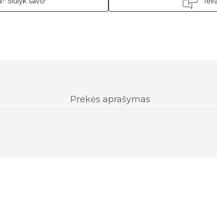
? Siūlyk savo!
Teir
Prekės aprašymas