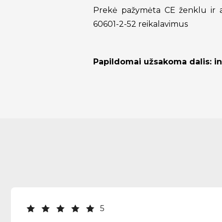
Prekė pažymėta CE ženklu ir at
60601-2-52 reikalavimus
Papildomai užsakoma dalis: in
5