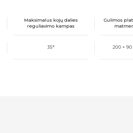
Maksimalus kojų dalies
Gulimos pla
reguliavimo kampas
matmen
35°
200 × 9