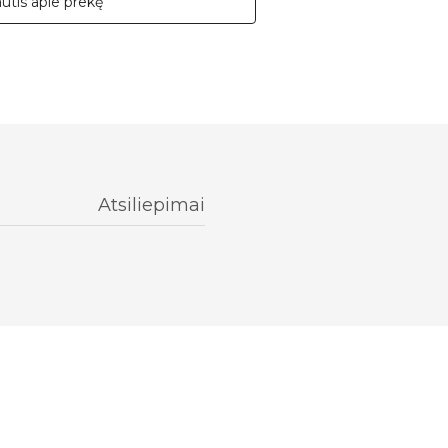
autis apie prekę
Atsiliepimai