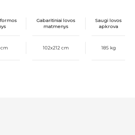
tformos
Gabaritiniai lovos
Saugi lovos
ys
matmenys
apkrova
0 cm
102x212 cm
185 kg