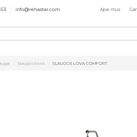
553
info@rehastar.com
Apie mus
Gam
augai
Slaugos lovos
SLAUGOS LOVA COMFORT