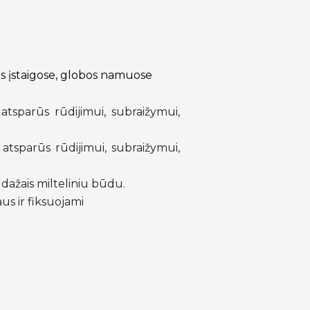
os įstaigose, globos namuose
atsparūs rūdijimui, subraižymui,
 atsparūs rūdijimui, subraižymui,
dažais milteliniu būdu.
aus ir fiksuojami