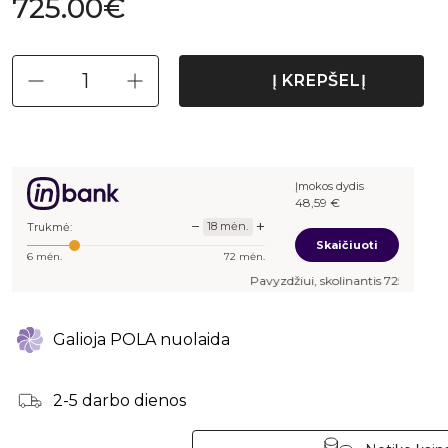
725.00€
Į KREPŠELĮ
Įmokos dydis
48,59
€
−
+
18
mėn.
Trukmė:
Skaičiuoti
6
mėn.
72
mėn.
Pavyzdžiui, skolinantis
725,00
€, kai sutartis 
Galioja POLA nuolaida
2-5 darbo dienos