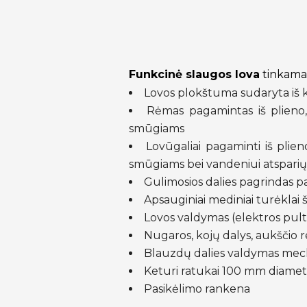
Funkcinė slaugos lova
tinkama 
Lovos plokštuma sudaryta iš k
Rėmas pagamintas iš plieno, 
smūgiams
Lovūgaliai pagaminti iš plien
smūgiams bei vandeniui atsparių
Gulimosios dalies pagrindas pa
Apsauginiai mediniai turėklai š
Lovos valdymas (elektros pult
Nugaros, kojų dalys, aukščio 
Blauzdų dalies valdymas mecha
Keturi ratukai 100 mm diametro,
Pasikėlimo rankena