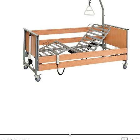
sudaroma
18
mėn. terminui, metinė palūkanų norma –
12,90
%
, sutarties suda