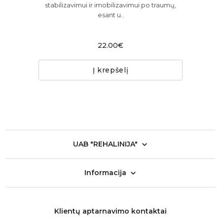
stabilizavimui ir imobilizavimui po traumų,
i
anga
esant u..
rina
22.00€
Į krepšelį
UAB "REHALINIJA"
Informacija
Klientų aptarnavimo kontaktai