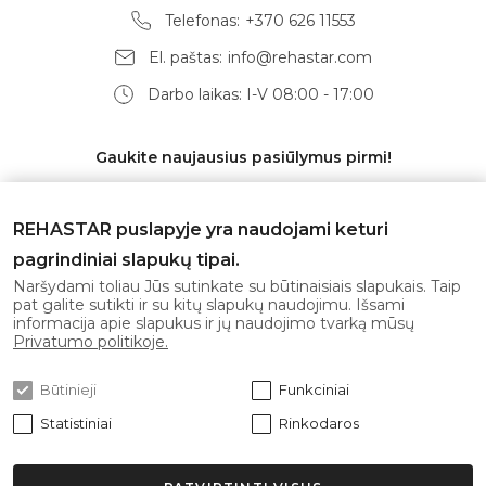
Telefonas:
+370 626 11553
El. paštas:
info@rehastar.com
Darbo laikas: I-V 08:00 - 17:00
Gaukite naujausius pasiūlymus pirmi!
REHASTAR puslapyje yra naudojami keturi
pagrindiniai slapukų tipai.
Prenumeruoti
Naršydami toliau Jūs sutinkate su būtinaisiais slapukais. Taip
pat galite sutikti ir su kitų slapukų naudojimu. Išsami
informacija apie slapukus ir jų naudojimo tvarką mūsų
Sutinku su
privatumo politika
Privatumo politikoje.
Būtinieji
Funkciniai
Statistiniai
Rinkodaros