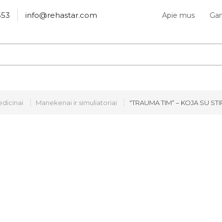
553
info@rehastar.com
Apie mus
Gam
dicinai
Manekenai ir simuliatoriai
"TRAUMA TIM“ – KOJA SU S