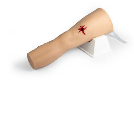
tis sudaroma
18
mėn. terminui, metinė palūkanų norma –
12,90
%
, sutarties 