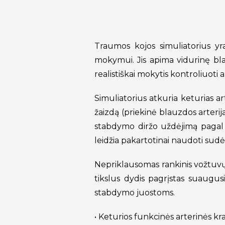
Traumos kojos simuliatorius yr
mokymui. Jis apima vidurinę blauz
realistiškai mokytis kontroliuoti 
Simuliatorius atkuria keturias art
žaizdą (priekinė blauzdos arterija
stabdymo diržo uždėjimą pagal T
leidžia pakartotinai naudoti su
Nepriklausomas rankinis vožtuvų 
tikslus dydis pagrįstas suaugu
stabdymo juostoms.
• Keturios funkcinės arterinės kr