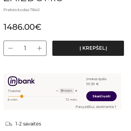
Prekės kodas 7840
1486.00€
Į KREPŠELĮ
Įmokos dydis
99,59
€
−
+
18
mėn.
Trukmė:
Skaičiuoti
6
mėn.
72
mėn.
Pavyzdžiui, skolinantis
1 486,00
€, kai sutar
1-2 savaitės