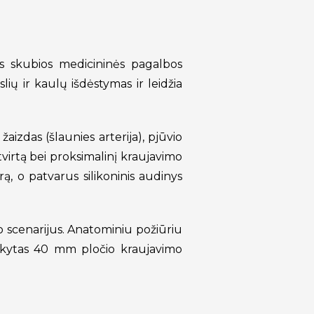
as skubios medicininės pagalbos
lių ir kaulų išdėstymas ir leidžia
žaizdas (šlaunies arterija), pjūvio
 tvirtą bei proksimalinį kraujavimo
, o patvarus silikoninis audinys
o scenarijus. Anatominiu požiūriu
aikytas 40 mm pločio kraujavimo