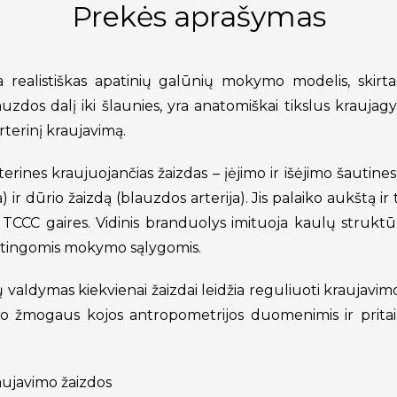
Prekės aprašymas
a realistiškas apatinių galūnių mokymo modelis, skirt
dos dalį iki šlaunies, yra anatomiškai tikslus kraujagys
arterinį kraujavimą.
erines kraujuojančias žaizdas – įėjimo ir išėjimo šautines 
) ir dūrio žaizdą (blauzdos arterija). Jis palaiko aukštą ir
CCC gaires. Vidinis branduolys imituoja kaulų struktūrą
dėtingomis mokymo sąlygomis.
valdymas kiekvienai žaizdai leidžia reguliuoti kraujavim
sio žmogaus kojos antropometrijos duomenimis ir prit
aujavimo žaizdos