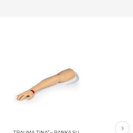
„TRAUMA TINA“ – RANKA SU