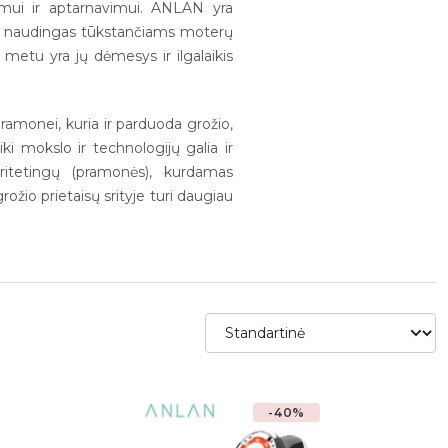
vimui ir aptarnavimui. ANLAN yra
būtų naudingas tūkstančiams moterų
 metu yra jų dėmesys ir ilgalaikis
ramonei, kuria ir parduoda grožio,
ki mokslo ir technologijų galia ir
oritetingų (pramonės), kurdamas
žio prietaisų srityje turi daugiau
-40%