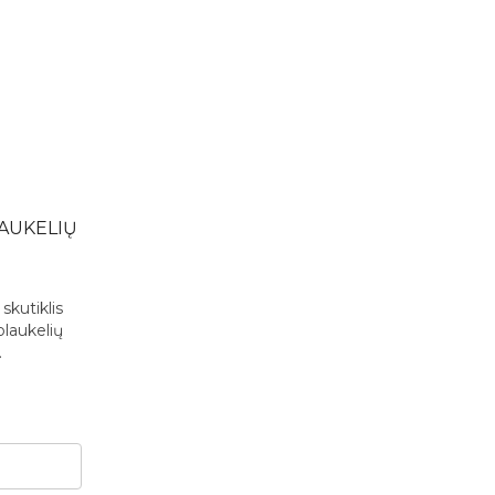
AUKELIŲ
N
skutiklis
laukelių
.