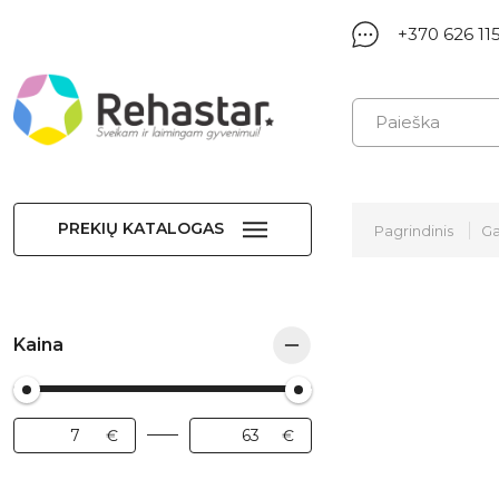
+370 626 11
PREKIŲ KATALOGAS
Pagrindinis
Ga
Kaina