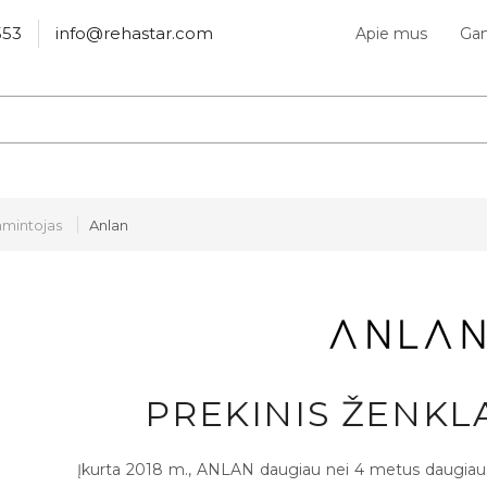
553
info@rehastar.com
Apie mus
Gam
mintojas
Anlan
PREKINIS ŽENKL
Įkurta 2018 m., ANLAN daugiau nei 4 metus daugiausi