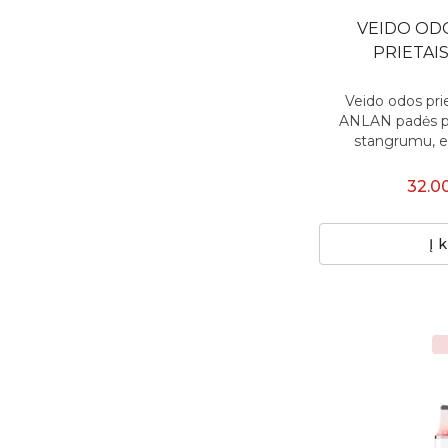
VEIDO OD
PRIETAI
Veido odos pri
ANLAN padės pa
stangrumu, el
32.0
Į 