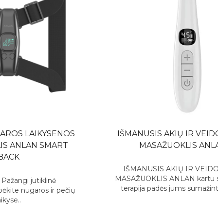
AROS LAIKYSENOS
IŠMANUSIS AKIŲ IR VEI
IS ANLAN SMART
MASAŽUOKLIS ANL
BACK
IŠMANUSIS AKIŲ IR VEID
MASAŽUOKLIS ANLAN kartu s
 Pažangi jutiklinė
terapija padės jums sumažinti
bėkite nugaros ir pečių
aikyse..