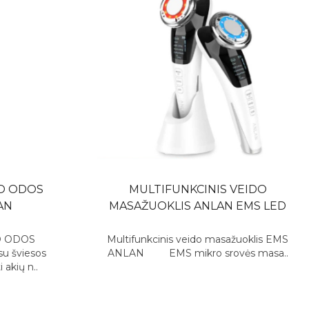
DO ODOS
MULTIFUNKCINIS VEIDO
AN
MASAŽUOKLIS ANLAN EMS LED
O ODOS
Multifunkcinis veido masažuoklis EMS
u šviesos
ANLAN EMS mikro srovės masa..
 akių n..