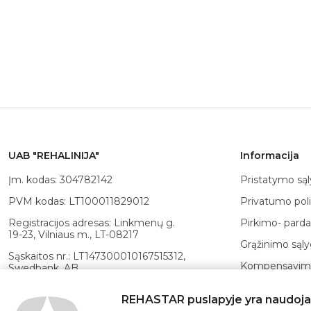
UAB "REHALINIJA"
Informacija
Įm. kodas: 304782142
Pristatymo są
PVM kodas: LT100011829012
Privatumo poli
Registracijos adresas: Linkmenų g.
Pirkimo- parda
19-23, Vilniaus m., LT-08217
Grąžinimo sąl
Sąskaitos nr.: LT147300010167515312,
Kompensavimo
Swedbank, AB
Atsiskaitymo 
Banko
REHASTAR puslapyje yra naudojami
kodas: 73000, SWIFT: HABALT22
POLA kortelė