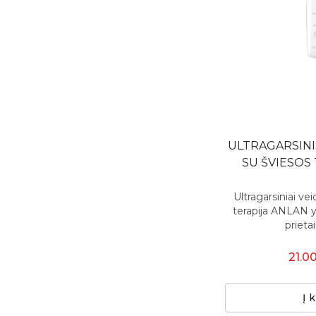
ULTRAGARSINIS
SU ŠVIESOS
Ultragarsiniai vei
terapija ANLAN y
prieta
21.0
Į 