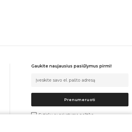
Gaukite naujausius pasiūlymus pirmi!
Prenumeruoti
Sutinku su
privatumo politika