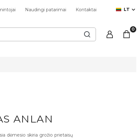
LT
intojai
Naudingi patarimai
Kontaktai
AS ANLAN
a dėmesio skiria grožio prietaisų