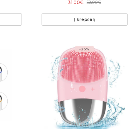
31.00€
52.00€
Į krepšelį
-25%