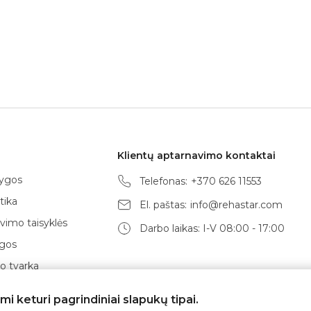
Klientų aptarnavimo kontaktai
lygos
Telefonas:
+370 626 11553
tika
El. paštas:
info@rehastar.com
vimo taisyklės
Darbo laikas: I-V 08:00 - 17:00
ygos
 tvarka
būdai
 keturi pagrindiniai slapukų tipai.