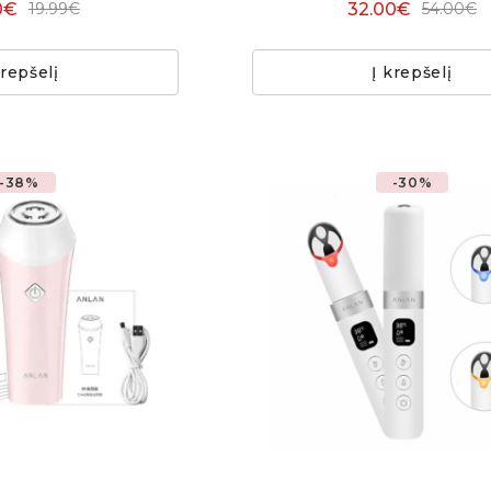
0€
32.00€
19.99€
54.00€
krepšelį
Į krepšelį
-38%
-30%