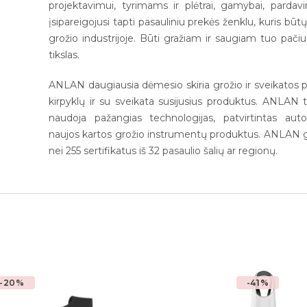
projektavimui, tyrimams ir plėtrai, gamybai, parda
įsipareigojusi tapti pasauliniu prekės ženklu, kuris 
grožio industrijoje. Būti gražiam ir saugiam tuo pačiu
tikslas.
ANLAN daugiausia dėmesio skiria grožio ir sveikatos p
kirpyklų ir su sveikata susijusius produktus. ANLAN ti
naudoja pažangias technologijas, patvirtintas aut
naujos kartos grožio instrumentų produktus. ANLAN gro
nei 255 sertifikatus iš 32 pasaulio šalių ar regionų.
-20%
-41%