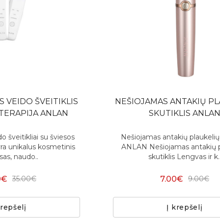
 VEIDO ŠVEITIKLIS
NEŠIOJAMAS ANTAKIŲ PL
 TERAPIJA ANLAN
SKUTIKLIS ANLA
do šveitikliai su šviesos
Nešiojamas antakių plaukelių 
ra unikalus kosmetinis
ANLAN Nešiojamas antakių p
isas, naudo..
skutiklis Lengvas ir k.
0€
7.00€
35.00€
9.00€
krepšelį
Į krepšelį