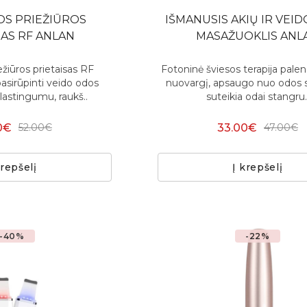
OS PRIEŽIŪROS
IŠMANUSIS AKIŲ IR VEI
SAS RF ANLAN
MASAŽUOKLIS ANL
ežiūros prietaisas RF
Fotoninė šviesos terapija pale
sirūpinti veido odos
nuovargį, apsaugo nuo odos 
astingumu, raukš..
suteikia odai stangru.
0€
33.00€
52.00€
47.00€
krepšelį
Į krepšelį
-40%
-22%