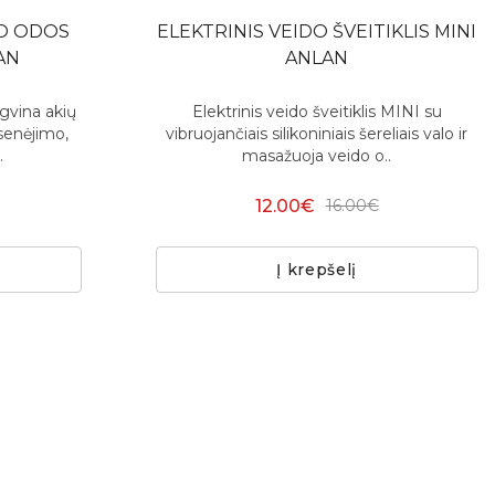
DO ODOS
ELEKTRINIS VEIDO ŠVEITIKLIS MINI
AN
ANLAN
ngvina akių
Elektrinis veido šveitiklis MINI su
senėjimo,
vibruojančiais silikoniniais šereliais valo ir
.
masažuoja veido o..
12.00€
16.00€
Į krepšelį