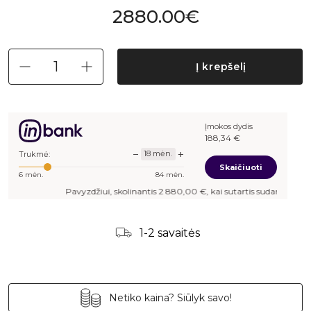
2880.00€
Į krepšelį
Įmokos dydis
188,34
€
−
+
18
mėn.
Trukmė:
Skaičiuoti
6
mėn.
84
mėn.
Pavyzdžiui, skolinantis
2 880,00
€, kai sutartis sudaroma
18
mėn. 
1-2 savaitės
Netiko kaina? Siūlyk savo!