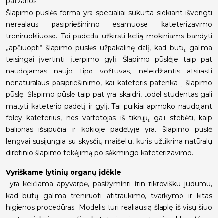
patvarios.
Šlapimo pūslės forma yra specialiai sukurta siekiant išvengti
nerealaus pasipriešinimo esamuose kateterizavimo
treniruokliuose. Tai padeda užkirsti kelią mokiniams bandyti
„apčiuopti“ šlapimo pūslės užpakalinę dalį, kad būtų galima
teisingai įvertinti įterpimo gylį. Šlapimo pūslėje taip pat
naudojamas naujo tipo vožtuvas, neleidžiantis atsirasti
nenatūralaus pasipriešinimo, kai kateteris patenka į šlapimo
pūslę. Šlapimo pūslė taip pat yra skaidri, todėl studentas gali
matyti kateterio padėtį ir gylį. Tai puikiai apmoko naudojant
foley kateterius, nes vartotojas iš tikrųjų gali stebėti, kaip
balionas išsipučia ir kokioje padėtyje yra. Šlapimo pūslė
lengvai susijungia su skysčių maišeliu, kuris užtikrina natūralų
dirbtinio šlapimo tekėjimą po sėkmingo kateterizavimo.
Vyriškame lytinių organų įdėkle
yra keičiama apyvarpė, pasižyminti itin tikrovišku judumu,
kad būtų galima treniruoti atitraukimo, tvarkymo ir kitas
higienos procedūras. Modelis turi realiausią šlaplę iš visų šiuo