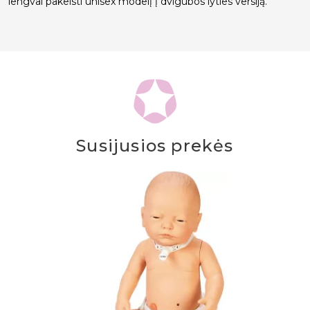
lengvai pakeisti unisex modelį į dvigubos lyties versiją.
Susijusios prekės