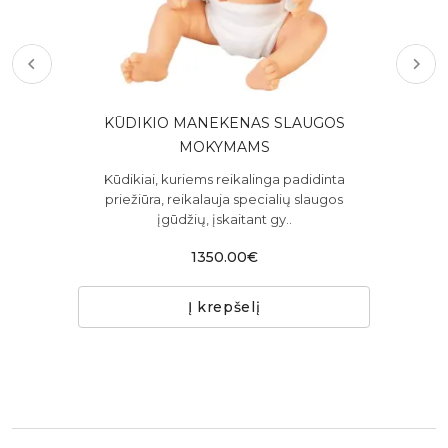
S
KŪDIKIO MANEKENAS SLAUGOS
„T
MOKYMAMS
ir
Kūdikiai, kuriems reikalinga padidinta
Tra
priežiūra, reikalauja specialių slaugos
įgūdžių, įskaitant gy..
1350.00€
Į krepšelį