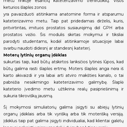
metu rinkoje esančių kateterizavimo treniruoklių. Visos
keturios šlaplės zonos
yra pavaizduoti atitinkama anatomine forma ir atsparumu
kateterizavimo metu. Taip pat pridedamas dirželis, kuris,
pritvirtintas, imituos prostatos susiaurėjimą dėl GPH arba
prostatos vėžio. Šis modulis skirtas mokymui ir tiksliai
parodyti studentams, kodėl atitinkamoje situacijoje labai
svarbu naudoti didesnį ar standesnį kateterį.
Moterų lytinių organų įdėklas
sukurtas taip, kad būtų atskirtos lanksčios lytinės lūpos, kad
būtų galima rasti šlaplės ertmę. Moters šlaplės anga nėra iš
karto akivaizdi ir yra labai arti atviro makšties kanalo, o tai
pabrėžia nesėkmingo kateterizavimo galimybę. Šlaplė
kateterio įvedimo metu užtikrina realų pasipriešinimą ir
sukuria tikrovišką jausmą.
Šį mokymosi simuliatorių galima įsigyti su abiejų lytinių
organų įdėklais arba tik vyrišką arba tik moterišką versiją.
Įdėklus taip pat galima įsigyti individualiai, kad klientai galėtų