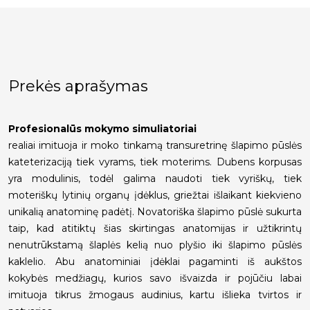
Prekės aprašymas
Profesionalūs mokymo simuliatoriai
realiai imituoja ir moko tinkamą transuretrinę šlapimo pūslės
kateterizaciją tiek vyrams, tiek moterims. Dubens korpusas
yra modulinis, todėl galima naudoti tiek vyriškų, tiek
moteriškų lytinių organų įdėklus, griežtai išlaikant kiekvieno
unikalią anatominę padėtį. Novatoriška šlapimo pūslė sukurta
taip, kad atitiktų šias skirtingas anatomijas ir užtikrintų
nenutrūkstamą šlaplės kelią nuo plyšio iki šlapimo pūslės
kaklelio. Abu anatominiai įdėklai pagaminti iš aukštos
kokybės medžiagų, kurios savo išvaizda ir pojūčiu labai
imituoja tikrus žmogaus audinius, kartu išlieka tvirtos ir