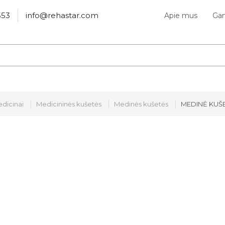
553
info@rehastar.com
Apie mus
Gam
dicinai
Medicininės kušetės
Medinės kušetės
MEDINĖ KUŠET