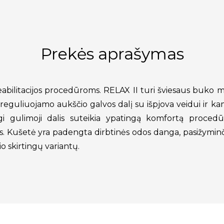
Prekės aprašymas
reabilitacijos procedūroms. RELAX II turi šviesaus buko 
uri reguliuojamo aukščio galvos dalį su išpjova veidui ir k
ogi gulimoji dalis suteikia ypatingą komfortą proce
. Kušetė yra padengta dirbtinės odos danga, pasižyminčia
io skirtingų variantų.