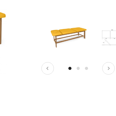
darymo mokestis -
3,00
%, mėnesio sutarties mokestis –
0,35
%, BVKKMN –
28,0