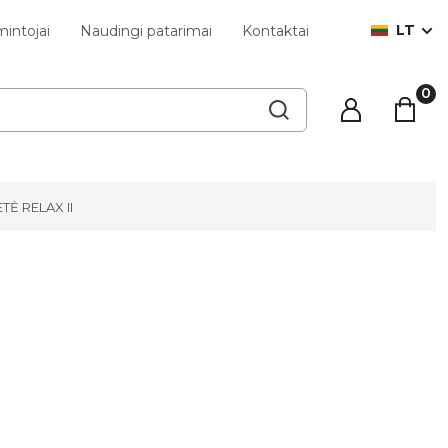
LT
intojai
Naudingi patarimai
Kontaktai
Ė RELAX II