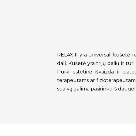
RELAX II yra universali kušetė 
dalį. Kušetė yra trijų dalių ir t
Puiki estetinė išvaizda ir pat
terapeutams ar fizioterapeutams
spalvą galima pasirinkti iš daugel