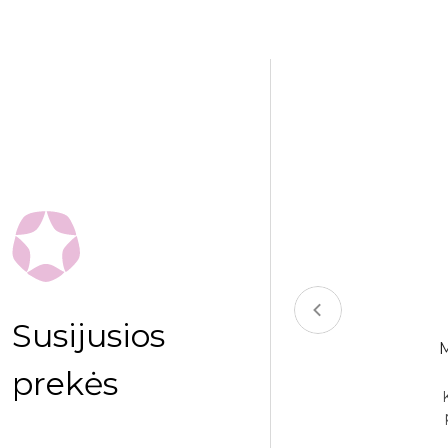
Susijusios
EDINĖ KUŠETĖ AFRODYTA I
prekės
DYTA I yra kušetė, naudojama tiek
sažo, tiek reabilitacijos, tiek SPA
procedūroms. AFRODYTAI t..