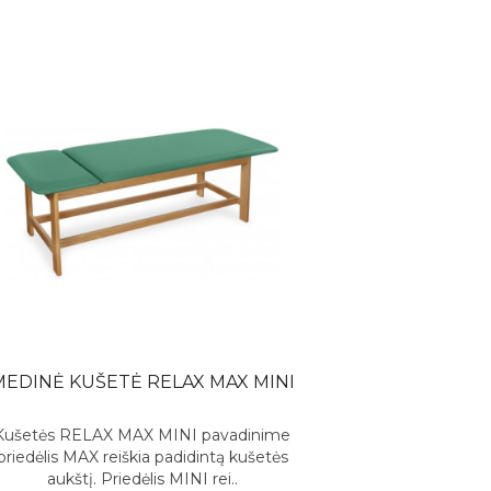
MEDINĖ KUŠETĖ RELAX MAX MINI
Kušetės RELAX MAX MINI pavadinime
priedėlis MAX reiškia padidintą kušetės
aukštį. Priedėlis MINI rei..