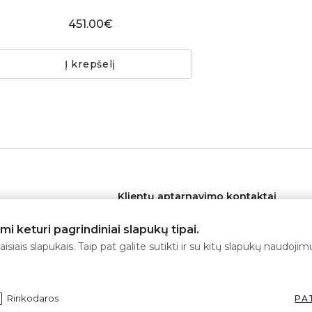
451.00€
Į krepšelį
Klientų aptarnavimo kontaktai
lygos
Telefonas:
+370 626 11553
 keturi pagrindiniai slapukų tipai.
tika
El. paštas:
info@rehastar.com
isiais slapukais. Taip pat galite sutikti ir su kitų slapukų naudoj
vimo taisyklės
Darbo laikas: I-V 08:00 - 17:00
ygos
Rinkodaros
PA
 tvarka