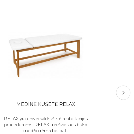
MEDINĖ KUŠETĖ RELAX
RELAX yra universali kušetė reabilitacijos
procedūroms. RELAX turi šviesaus buko
medžio rėmą bei pat..