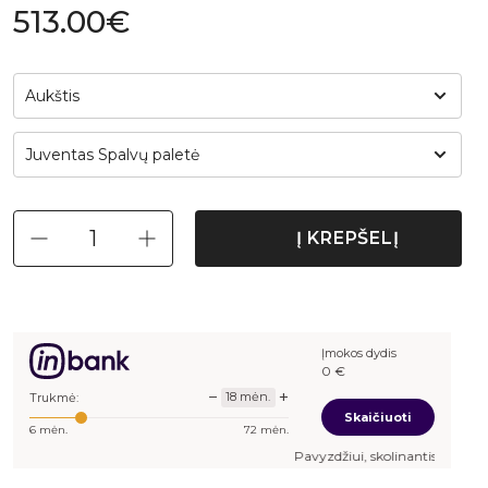
513.00€
Aukštis
Juventas Spalvų paletė
Į KREPŠELĮ
Įmokos dydis
34,47
€
−
+
18
mėn.
Trukmė:
Skaičiuoti
6
mėn.
72
mėn.
Pavyzdžiui, skolinantis
513,00
€, kai sutarti