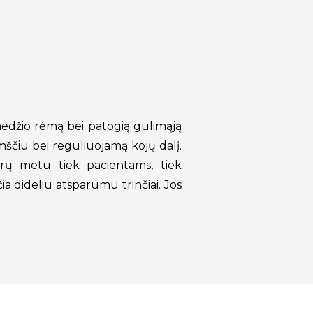
medžio rėmą bei patogią gulimąją
amščiu bei reguliuojamą kojų dalį.
dūrų metu tiek pacientams, tiek
 dideliu atsparumu trinčiai. Jos