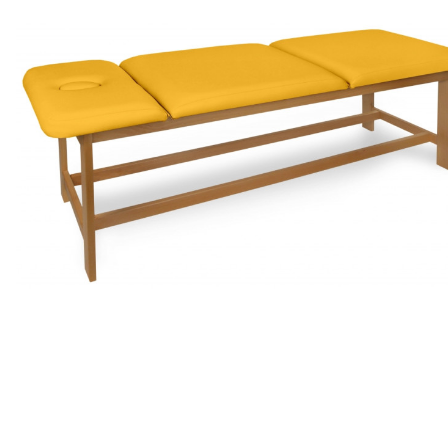
s sudaroma
18
mėn. terminui, metinė palūkanų norma –
13,90
%
, sutarties su