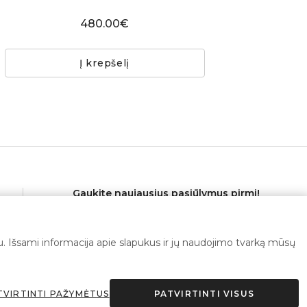
480.00€
Į krepšelį
Gaukite naujausius pasiūlymus pirmi!
imu. Išsami informacija apie slapukus ir jų naudojimo tvarką mūsų
Prenumeruoti
TVIRTINTI PAŽYMĖTUS
PATVIRTINTI VISUS
Sutinku su
privatumo politika