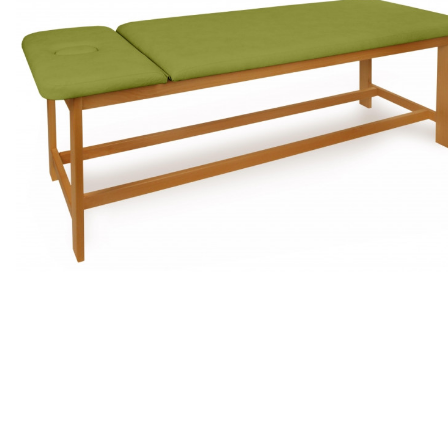
daroma
18
mėn. terminui, metinė palūkanų norma –
13,90
%
, sutarties sudarym