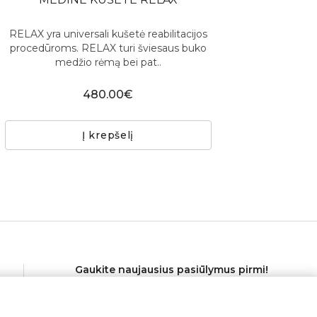
RELAX yra universali kušetė reabilitacijos
procedūroms. RELAX turi šviesaus buko
medžio rėmą bei pat..
480.00€
Į krepšelį
Gaukite naujausius pasiūlymus pirmi!