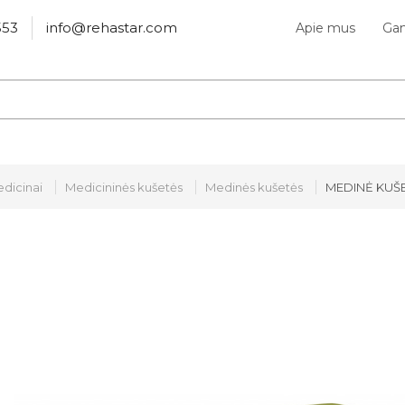
553
info@rehastar.com
Apie mus
Gam
dicinai
Medicininės kušetės
Medinės kušetės
MEDINĖ KUŠ