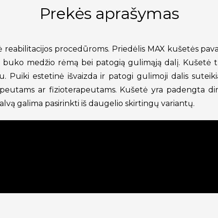
Prekės aprašymas
 reabilitacijos procedūroms. Priedėlis MAX kušetės pava
s buko medžio rėmą bei patogią gulimąją dalį. Kušetė t
u. Puiki estetinė išvaizda ir patogi gulimoji dalis sut
apeutams ar fizioterapeutams. Kušetė yra padengta dir
alvą galima pasirinkti iš daugelio skirtingų variantų.