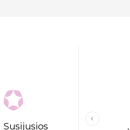
Susijusios
EDINĖ KUŠETĖ AFRODYTA I