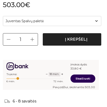
503.00€
Juventas Spalvų paletė
Į KREPŠELĮ
Įmokos dydis
33,80
€
−
+
18
mėn.
Trukmė:
Skaičiuoti
6
mėn.
72
mėn.
Pavyzdžiui, skolinantis
503,00
€, kai sutartis su
6 - 8 savaitės