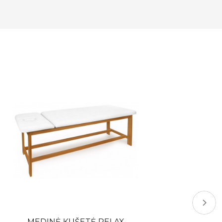
MEDINĖ KUŠETĖ RELAX