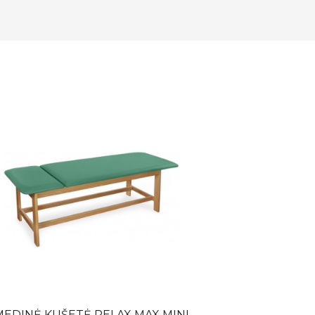
MEDINĖ KUŠETĖ RELAX MAX MINI