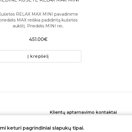
Kušetės RELAX MAX MINI pavadinime
priedėlis MAX reiškia padidintą kušetės
aukštį. Priedėlis MINI rei..
451.00€
Į krepšelį
Klientų aptarnavimo kontaktai
lygos
Telefonas:
+370 626 11553
 keturi pagrindiniai slapukų tipai.
tika