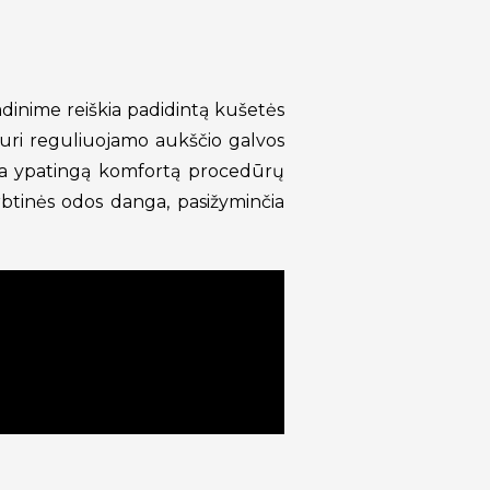
dinime reiškia padidintą kušetės
uri reguliuojamo aukščio galvos
eikia ypatingą komfortą procedūrų
btinės odos danga, pasižyminčia