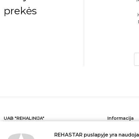
prekės
DYTA I yra kušetė, naudojama tiek
sažo, tiek reabilitacijos, tiek SPA
procedūroms. AFRODYTAI t..
491.00€
Į krepšelį
UAB "REHALINIJA"
Informacija
Įm. kodas: 304782142
Pristatymo są
REHASTAR puslapyje yra naudojami
PVM kodas: LT100011829012
Privatumo poli