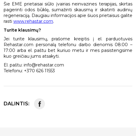
Šie EME prietaisai siūlo įvairias neinvazines terapijas, skirtas
pagerinti odos būklę, sumažinti skausmą ir skatinti audinių
regeneraciją. Daugiau informacijos apie šiuos prietaisus galite
rasti
www.rehastar.com
.
Turite klausimų?
Jei turite klausimų, prašome kreiptis į el. parduotuvės
Rehastar.com personalą telefonu darbo dienomis 08:00 –
17:00 arba el. paštu bet kuriuo metu ir mes pasistengsime
kuo greičiau jums atsakyti.
El. paštu: info@rehastar.com
Telefonu: +370 626 11553
DALINTIS: