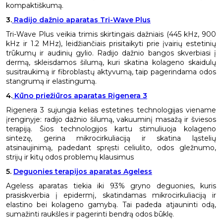
kompaktiškumą. ​
3.
Radijo dažnio aparatas Tri-Wave Plus
Tri-Wave Plus veikia trimis skirtingais dažniais (445 kHz, 900
kHz ir 1.2 MHz), leidžiančiais prisitaikyti prie įvairių estetinių
trūkumų ir audinių gylio. Radijo dažnio bangos skverbiasi į
dermą, skleisdamos šilumą, kuri skatina kolageno skaidulų
susitraukimą ir fibroblastų aktyvumą, taip pagerindama odos
stangrumą ir elastingumą.
4.
Kūno priežiūros aparatas Rigenera 3
Rigenera 3 sujungia kelias estetines technologijas viename
įrenginyje: radijo dažnio šilumą, vakuuminį masažą ir šviesos
terapiją. Šios technologijos kartu stimuliuoja kolageno
sintezę, gerina mikrocirkuliaciją ir skatina ląstelių
atsinaujinimą, padedant spręsti celiulito, odos gležnumo,
strijų ir kitų odos problemų klausimus
5.
Deguonies terapijos aparatas Ageless
Ageless aparatas tiekia iki 93% gryno deguonies, kuris
prasiskverbia į epidermį, skatindamas mikrocirkuliaciją ir
elastino bei kolageno gamybą. Tai padeda atjauninti odą,
sumažinti raukšles ir pagerinti bendrą odos būklę.