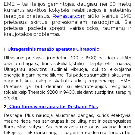
EME – tai Italijos gamintojas, daugiau nei 30 metų
kuriantis aukštos kokybės reabilitacijos ir estetinės
terapijos prietaisus.
Rehastar.com
siūlo įvairius EME
prietaisus skirtus profesionaliam naudojimui. Šie
prietaisai padeda spręsti įvairias odos, raumenų ir
kraujotakos problemas.​
1.
Ultragarsinis masažo aparatas Ultrasonic
Ultrasonic prietaisai (modeliai 1300 ir 1500) naudoja aukšto
dažnio ultragarsą, kuris sukelia ląstelių ir tarpląstelinį masažą
Ultragarsu apšvitinti audiniai vibruoja, dėl to eikvojama
energija ir gaminama šiluma. Tai padeda sumažinti skausmą,
pagerinti kraujotaką ir skatinti audinių regeneraciją. ​ EME.
Prietaisai gali būti derinami su elektroterapijos įrenginiais,
tokiais kaip Therapic 9200 ir 9400, siekiant sustiprinti terapinį
efektą.
2.
Kūno formavimo aparatas Reshape Plus
Reshape Plus naudoja akustines bangas, kurios efektyviai
mažina riebalines sankaupas ir celiulitą, net ir pažengusiose
fibrozinėse srityse. Šis neinvazinis metodas skatina kraujo
tekėjimą, mikrocirkuliaciją ir pagerina epidermio tonusą bei