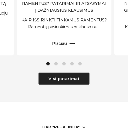
ATĄ
RAMENTUS? PATARIMAI IR ATSAKYMAI
N
Į DAŽNIAUSIUS KLAUSIMUS
G
uoju
KAIP IŠSIRINKTI TINKAMUS RAMENTUS?
Ramentų pasirinkimas priklauso nu...
K
Plačiau
Visi patarimai
UAB "REHALINIJA"