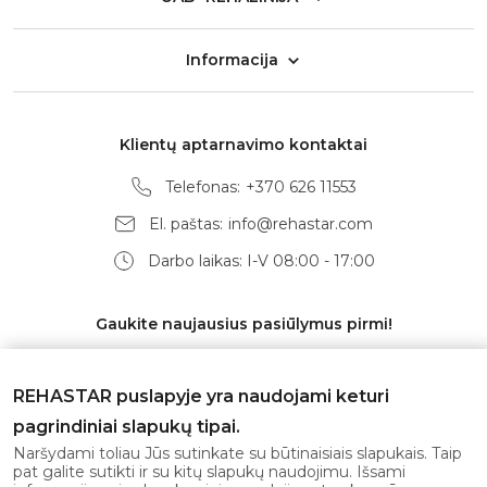
Informacija
Klientų aptarnavimo kontaktai
Telefonas:
+370 626 11553
El. paštas:
info@rehastar.com
Darbo laikas: I-V 08:00 - 17:00
Gaukite naujausius pasiūlymus pirmi!
REHASTAR puslapyje yra naudojami keturi
pagrindiniai slapukų tipai.
Prenumeruoti
Naršydami toliau Jūs sutinkate su būtinaisiais slapukais. Taip
pat galite sutikti ir su kitų slapukų naudojimu. Išsami