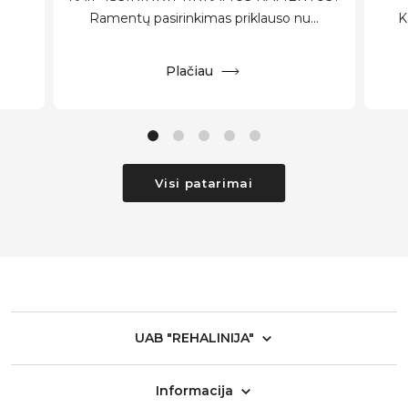
Ramentų pasirinkimas priklauso nu...
K
Plačiau
Visi patarimai
UAB "REHALINIJA"
Informacija