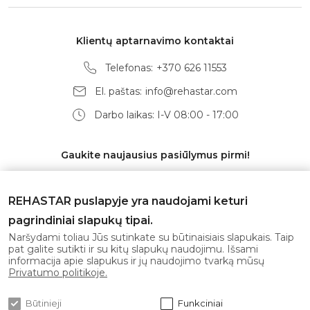
Klientų aptarnavimo kontaktai
Telefonas:
+370 626 11553
El. paštas:
info@rehastar.com
Darbo laikas: I-V 08:00 - 17:00
Gaukite naujausius pasiūlymus pirmi!
REHASTAR puslapyje yra naudojami keturi
pagrindiniai slapukų tipai.
Prenumeruoti
Naršydami toliau Jūs sutinkate su būtinaisiais slapukais. Taip
pat galite sutikti ir su kitų slapukų naudojimu. Išsami
informacija apie slapukus ir jų naudojimo tvarką mūsų
Sutinku su
privatumo politika
Privatumo politikoje.
Būtinieji
Funkciniai