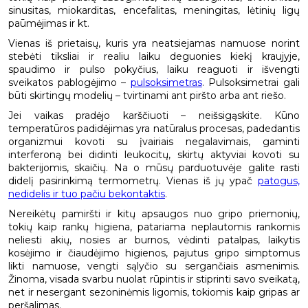
sinusitas, miokarditas, encefalitas, meningitas, lėtinių ligų
paūmėjimas ir kt.
Vienas iš prietaisų, kuris yra neatsiejamas namuose norint
stebėti tiksliai ir realiu laiku deguonies kiekį kraujyje,
spaudimo ir pulso pokyčius, laiku reaguoti ir išvengti
sveikatos pablogėjimo –
pulsoksimetras
. Pulsoksimetrai gali
būti skirtingų modelių – tvirtinami ant piršto arba ant riešo.
Jei vaikas pradėjo karščiuoti – neišsigąskite. Kūno
temperatūros padidėjimas yra natūralus procesas, padedantis
organizmui kovoti su įvairiais negalavimais, gaminti
interferoną bei didinti leukocitų, skirtų aktyviai kovoti su
bakterijomis, skaičių. Na o mūsų parduotuvėje galite rasti
didelį pasirinkimą termometrų. Vienas iš jų ypač
patogus,
nedidelis ir tuo pačiu bekontaktis
.
Nereikėtų pamiršti ir kitų apsaugos nuo gripo priemonių,
tokių kaip rankų higiena, patariama neplautomis rankomis
neliesti akių, nosies ar burnos, vėdinti patalpas, laikytis
kosėjimo ir čiaudėjimo higienos, pajutus gripo simptomus
likti namuose, vengti sąlyčio su sergančiais asmenimis.
Žinoma, visada svarbu nuolat rūpintis ir stiprinti savo sveikatą,
net ir nesergant sezoninėmis ligomis, tokiomis kaip gripas ar
peršalimas.