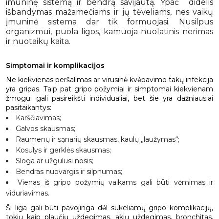
imuninę sistemą ir bendrą savijautą. Ypač didelis
išbandymas mažamečiams ir jų tėveliams, nes vaikų
įmuninė sistema dar tik formuojasi. Nusilpus
organizmui, puola ligos, kamuoja nuolatinis nerimas
ir nuotaikų kaita.
Simptomai ir komplikacijos
Ne kiekvienas peršalimas ar virusinė kvėpavimo takų infekcija
yra gripas. Taip pat gripo požymiai ir simptomai kiekvienam
žmogui gali pasireikšti individualiai, bet šie yra dažniausiai
pasitaikantys:
Karščiavimas;
Galvos skausmas;
Raumenų ir sąnarių skausmas, kaulų „laužymas“;
Kosulys ir gerklės skausmas;
Sloga ar užgulusi nosis;
Bendras nuovargis ir silpnumas;
Vienas iš gripo požymių vaikams gali būti vėmimas ir
viduriavimas.
Ši liga gali būti pavojinga dėl sukeliamų gripo komplikacijų,
tokių kaip plaučių uždegimas, akių uždegimas, bronchitas,