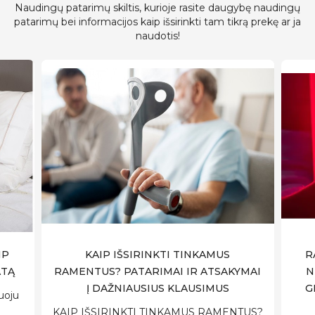
Naudingų patarimų skiltis, kurioje rasite daugybę naudingų
patarimų bei informacijos kaip išsirinkti tam tikrą prekę ar ja
naudotis!
IP
KAIP IŠSIRINKTI TINKAMUS
R
ATĄ
RAMENTUS? PATARIMAI IR ATSAKYMAI
N
Į DAŽNIAUSIUS KLAUSIMUS
G
uoju
KAIP IŠSIRINKTI TINKAMUS RAMENTUS?