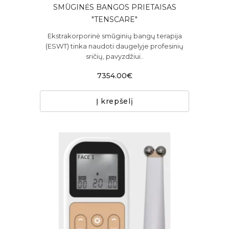
SMŪGINĖS BANGOS PRIETAISAS
"TENSCARE"
Ekstrakorporinė smūginių bangų terapija
(ESWT) tinka naudoti daugelyje profesinių
sričių, pavyzdžiui..
7354.00€
Į krepšelį