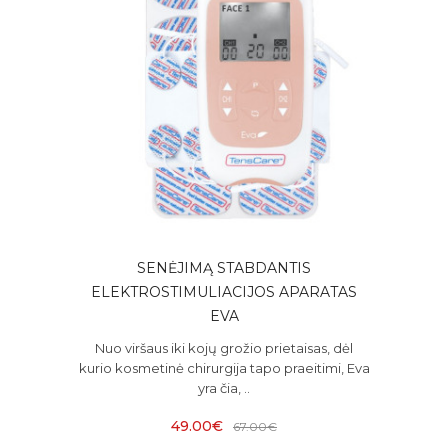
SENĖJIMĄ STABDANTIS
ELEKTROSTIMULIACIJOS APARATAS
EVA
Nuo viršaus iki kojų grožio prietaisas, dėl
kurio kosmetinė chirurgija tapo praeitimi, Eva
yra čia, ..
49.00€
67.00€