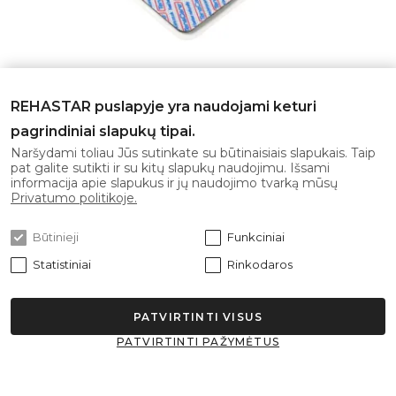
ELEKTRODŲ PAGALVĖLĖS 50X100MM
REHASTAR puslapyje yra naudojami keturi
pagrindiniai slapukų tipai.
Naršydami toliau Jūs sutinkate su būtinaisiais slapukais. Taip
pat galite sutikti ir su kitų slapukų naudojimu. Išsami
50 x 100 mm stačiakampiai elektrodai su
informacija apie slapukus ir jų naudojimo tvarką mūsų
kojelėmis ir kaiščio jungtimi, skirti naudoti su
Privatumo politikoje.
TENS, EMS i..
Būtinieji
Funkciniai
19.00€
Statistiniai
Rinkodaros
Į krepšelį
PATVIRTINTI VISUS
PATVIRTINTI PAŽYMĖTUS