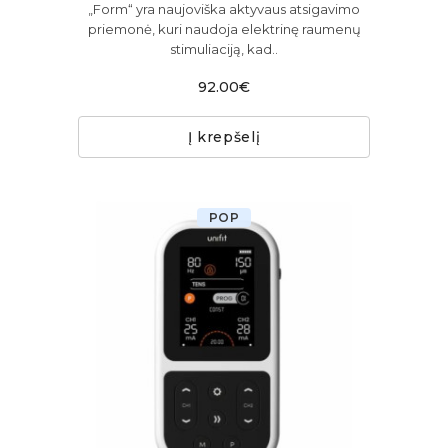
„Form“ yra naujoviška aktyvaus atsigavimo
priemonė, kuri naudoja elektrinę raumenų
stimuliaciją, kad..
92.00€
Į krepšelį
POP