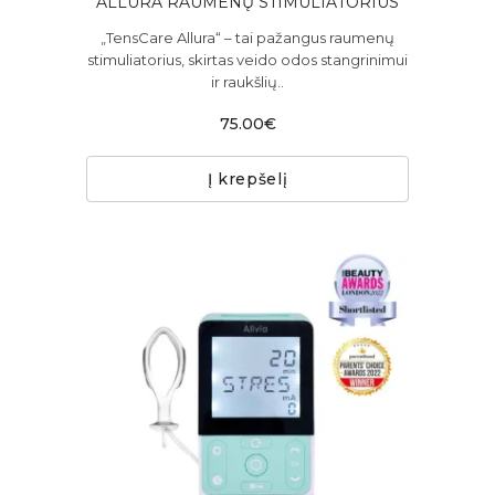
ALLURA RAUMENŲ STIMULIATORIUS
„TensCare Allura“ – tai pažangus raumenų
stimuliatorius, skirtas veido odos stangrinimui
ir raukšlių..
75.00€
Į krepšelį