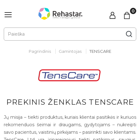
Pagrindinis
Gamintojas
TENSCARE
PREKINIS ŽENKLAS TENSCARE
Jų misija – tiekti produktus, kuriais klientai pasitikės ir kuriuos
rekomenduos šeimai ir draugams, gydytojams – nukreipti
savo pacientus, vaistinių pirkėjams – pasirinkti savo klientams.
TensCare Ltd yra įsipareigojusi tiekti patikimus, saugius,