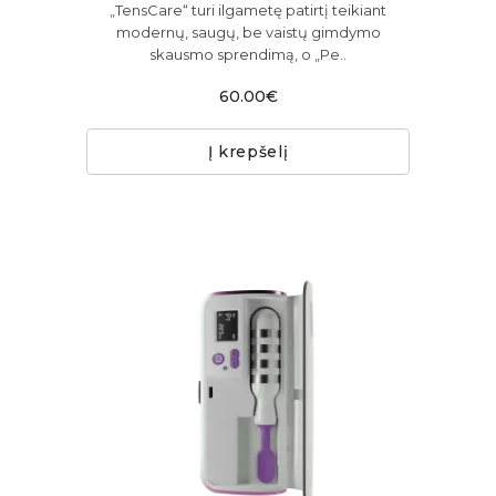
„TensCare“ turi ilgametę patirtį teikiant
modernų, saugų, be vaistų gimdymo
skausmo sprendimą, o „Pe..
60.00€
Į krepšelį